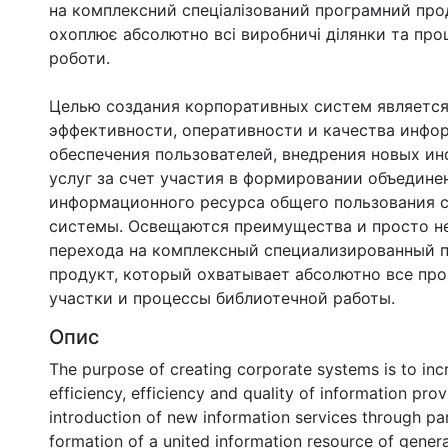
на комплексний спеціалізований програмний про
охоплює абсолютно всі виробничі ділянки та проц
роботи.
Целью создания корпоративных систем являетс
эффективности, оперативности и качества инфо
обеспечения пользователей, внедрения новых и
услуг за счет участия в формировании объедине
информационного ресурса общего пользования 
системы. Освещаются преимущества и просто н
перехода на комплексный специализированный 
продукт, который охватывает абсолютно все пр
участки и процессы библиотечной работы.
Опис
The purpose of creating corporate systems is to inc
efficiency, efficiency and quality of information prov
introduction of new information services through par
formation of a united information resource of gene