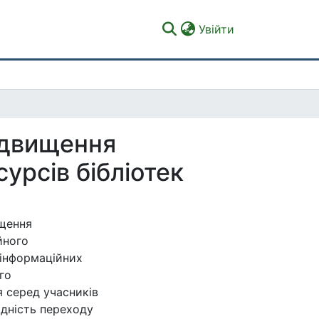
(current)
Увійти
ідвищення
урсів бібліотек
щення
йного
 інформаційних
го
 серед учасників
ідність переходу