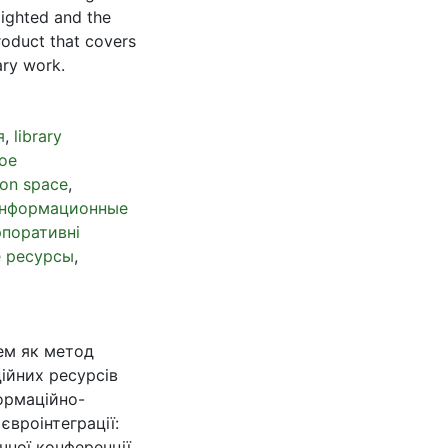
lighted and the
roduct that covers
ary work.
я
,
library
ое
ion space
,
информационные
поративні
 ресурсы
,
ем як метод
ійних ресурсів
формаційно-
євроінтеграції:
чної конференції