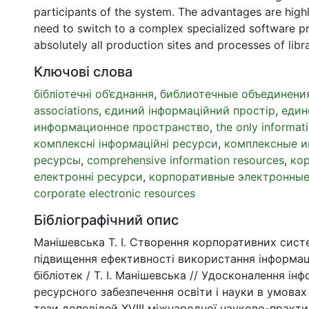
participants of the system. The advantages are high
need to switch to a complex specialized software p
absolutely all production sites and processes of libr
Ключові слова
бібліотечні об’єднання
,
библиотечные объединени
associations
,
єдиний інформаційний простір
,
един
информационное пространство
,
the only informat
комплексні інформаційні ресурси
,
комплексные 
ресурсы
,
comprehensive information resources
,
кор
електронні ресурси
,
корпоративные электронные
corporate electronic resources
Бібліографічний опис
Манішевська Т. І. Створення корпоративних сист
підвищення ефективності використання інформац
бібліотек / Т. І. Манішевська // Удосконалення ін
ресурсного забезпечення освіти і науки в умовах 
тези доповідей XVIІІ міжнародної науково-практи