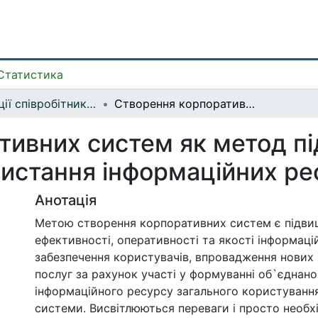
Статистика
Публікації співробітників бібліотеки
Створення корпоративних систем як метод підвищення ефективності використання інформаційних ресурсів бібліотек
тивних систем як метод п
истання інформаційних рес
Анотація
Метою створення корпоративних систем є підви
ефективності, оперативності та якості інформаці
забезпечення користувачів, впровадження нових
послуг за рахунок участі у формуванні об`єднано
інформаційного ресурсу загального користування
системи. Висвітлюються переваги і просто необх