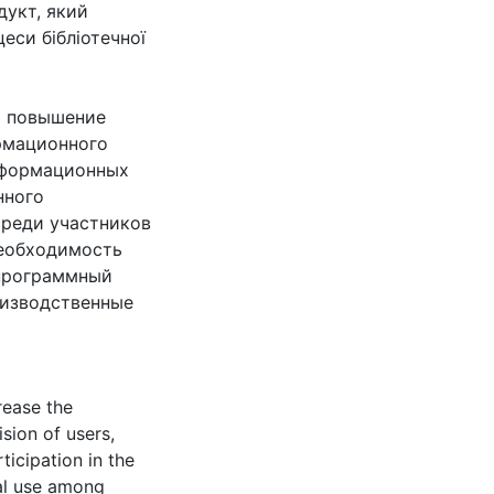
дукт, який
еси бібліотечної
я повышение
рмационного
нформационных
нного
среди участников
еобходимость
программный
оизводственные
rease the
ision of users,
ticipation in the
ral use among