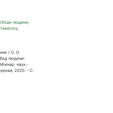
вободи людини
,
 freedoms
,
ни / О. О.
обод людини:
Міжнар. наук.-
Церква, 2020. - С.