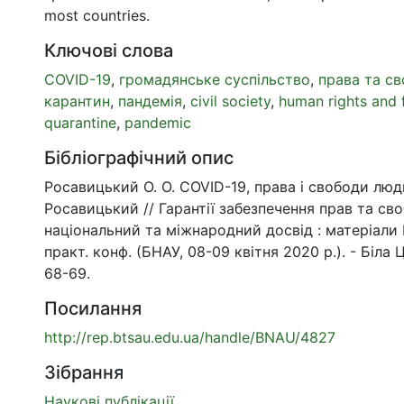
most countries.
Ключові слова
COVID-19
,
громадянське суспільство
,
права та с
карантин
,
пандемія
,
civil society
,
human rights and
quarantine
,
pandemic
Бібліографічний опис
Росавицький О. О. COVID-19, права і свободи люди
Росавицький // Гарантії забезпечення прав та св
національний та міжнародний досвід : матеріали 
практ. конф. (БНАУ, 08-09 квітня 2020 р.). - Біла 
68-69.
Посилання
http://rep.btsau.edu.ua/handle/BNAU/4827
Зібрання
Наукові публікації