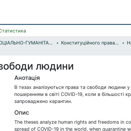
Статистика
СОЦІАЛЬНО-ГУМАНІТАРНИЙ ФАКУЛЬТЕТ
Конституційного права та теоретико-правових дисциплін
Н
свободи людини
Анотація
В тезах аналізуються права та свободи людини у 
поширенням в світі COVID-19, коли в більшості кр
запроваджено карантин.
Опис
The theses analyze human rights and freedoms in co
spread of COVID-19 in the world, when quarantine w