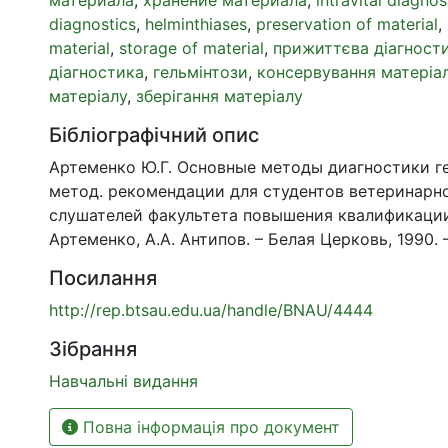
diagnostics
,
helminthiases
,
preservation of material
,
material
,
storage of material
,
прижиттєва діагност
діагностика
,
гельмінтози
,
консервування матеріа
матеріалу
,
зберігання матеріалу
Бібліографічний опис
Артеменко Ю.Г. Основные методы диагностики г
метод. рекомендации для студентов ветеринарно
слушателей факультета повышения квалификации 
Артеменко, А.А. Антипов. – Белая Церковь, 1990. –
Посилання
http://rep.btsau.edu.ua/handle/BNAU/4444
Зібрання
Навчальні видання
Повна інформація про документ