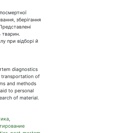
 посмертної
вання, зберігання
 Представлені
 тварин.
лу при відборі й
rtem diagnostics
 transportation of
erms and methods
paid to personal
earch of material.
тика
,
тирование
tics
,
post-mortem