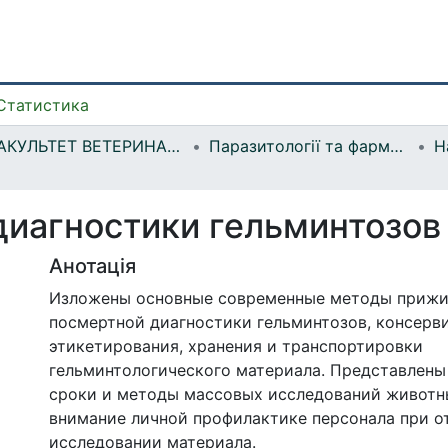
Статистика
ФАКУЛЬТЕТ ВЕТЕРИНАРНОЇ МЕДИЦИНИ
Паразитології та фармакології
Н
иагностики гельминтозов
Анотація
Изложены основные современные методы прижи
посмертной диагностики гельминтозов, консерв
этикетирования, хранения и транспортировки
гельминтологического материала. Представлен
сроки и методы массовых исследований животн
внимание личной профилактике персонала при о
исследовании материала.