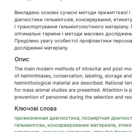
Викладено основні сучасні методи прижиттєвої і
діагностики гельмінтозів, консервування, етикету
і транспортування гельмінтологічного матеріалу.
оптимальні терміни і методи масових досліджень
Приділено увагу особистої профілактики персона
дослідженні матеріалу.
Опис
The main modern methods of intravital and post-mo
of helminthiases, conservation, labeling, storage and
helminthological material are described. Rational t
for mass animal studies are presented. Attention is 
prevention of personnel during the selection and res
Ключові слова
прижизненная диагностика
,
посмертная диагнос
гельминтозы
,
консервирование материала
,
этике
материала
,
хранение материала
,
intravital diagnos