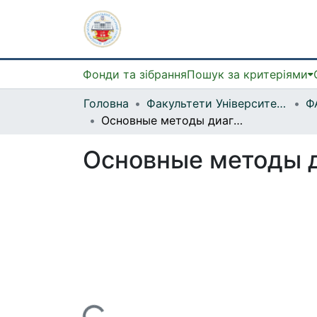
Фонди та зібрання
Пошук за критеріями
Головна
Факультети Університету
Основные методы диагностики гельминтозов
Основные методы д