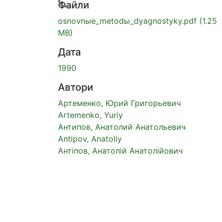
Вантажиться...
Файли
osnovnыe_metodы_dyagnostyky.pdf
(1.25
MB)
Дата
1990
Автори
Артеменко, Юрий Григорьевич
Artemenko, Yuriy
Aнтипов, Анатолий Анатольевич
Antipov, Anatoliy
Антіпов, Анатолій Анатолійович