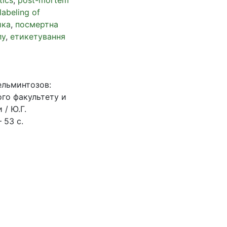
labeling of
ика
,
посмертна
лу
,
етикетування
ельминтозов:
го факультету и
/ Ю.Г.
 53 с.