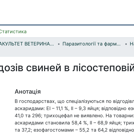
Статистика
ФАКУЛЬТЕТ ВЕТЕРИНАРНОЇ МЕДИЦИНИ
Паразитології та фармакології
Н
зів свиней в лісостеповій 
Анотація
В господарствах, що спеціалізуються по відгодівл
аскаридами: ЕІ – 11,1 %, ІІ – 9,3 яйця; відповідно
41,0 та 296; трихоцефал не виявлено. На товарни
аскаридами становила 58,4 %, ІІ – 68,9 яйця; три
та 37,2; езофагостомами – 55,2 та 64,2 відповідно