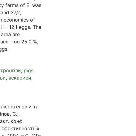
ty farms of EI was
 and 37,2;
ch economies of
ІІ – 12,1 eggs. The
 area are
alami – on 25,0 %,
ggs.
тронгіли
,
pigs
,
ньи
,
аскариси
,
лісостеповій та
пов, С.І.
акт. конф.
ефективності їх
к, 1994. – С. 119–