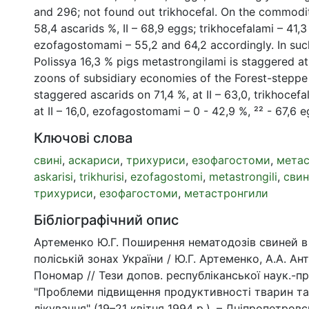
and 296; not found out trikhocefal. On the commodi
58,4 ascarids %, ІІ – 68,9 eggs; trikhocefalami – 41,3
ezofagostomami – 55,2 and 64,2 accordingly. In su
Polissya 16,3 % pigs metastrongilami is staggered at 
zoons of subsidiary economies of the Forest-steppe
staggered ascarids on 71,4 %, at ІІ – 63,0, trikhocef
at ІІ – 16,0, ezofagostomami – 0 - 42,9 %, ²² - 67,6 e
Ключові слова
свині
,
аскариси
,
трихуриси
,
езофагостоми
,
метас
askarisi
,
trikhurisi
,
ezofagostomi
,
metastrongili
,
сви
трихуриси
,
езофагостоми
,
метастронгили
Бібліографічний опис
Артеменко Ю.Г. Поширення нематодозів свиней в 
поліській зонах України / Ю.Г. Артеменко, А.А. Анті
Пономар // Тези допов. республіканської наук.-пр
"Проблеми підвищення продуктивності тварин та 
лікування" (19–21 квітня 1994 р.). – Дніпропетровсь