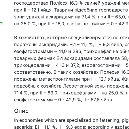
господарствах Полісся 16,3 % свиней уражені ме
при ІІ – 12,1 яйця. Тварини підсобних господарств
зони уражені аскаридами на 71,4 %, при ІІ – 63,0
72
на 25,0 %, при ІІ – 16,0, езофагостомами – 0 - 42,9 
В хозяйствах, которые специализируются по отк
поражены аскаридами: ЕИ – 11,1 %, ІІ – 9,3 яйца; 
езофагостомами – 41,0 и 296; трихоцефал не обн
товарных фермах ЕИ аскаридами составляла 58,4 %
трихоцефалами – 41,3 и 37,2; езофагостомами – 5
соответственно. В таких хозяйствах Полесья 16,
поражены метастронгилами при ІІ – 12,1 яйца. Ж
подсобных хозяйств Лесостепной зоны поражен
71,4 %, при ІІ – 63,0, трихоцефалами – на 25,0 %, пр
езофагостомами – 0 - 42,9 %, ІІ - 67,6 яйца.
Опис
In economies which are specialized on fattening, pi
ascarids: EI – 11,1 %, ІІ – 9,3 eggs; accordingly ezo