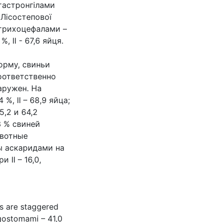
тастронгілами
 Лісостепової
, трихоцефалами –
%, ІІ - 67,6 яйця.
орму, свиньи
соответственно
аружен. На
, ІІ – 68,9 яйца;
5,2 и 64,2
3 % свиней
ивотные
ы аскаридами на
и ІІ – 16,0,
gs are staggered
fagostomami – 41,0