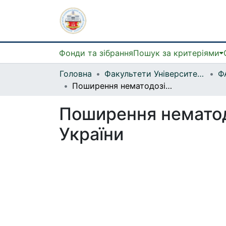
Фонди та зібрання
Пошук за критеріями
Головна
Факультети Університету
Поширення нематодозів свиней в лісостеповій та поліській зонах України
Поширення нематодо
України