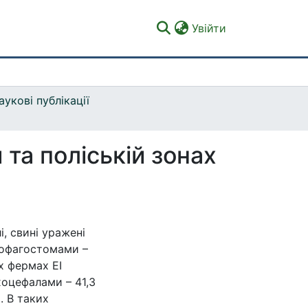
(current)
Увійти
аукові публікації
та поліській зонах
і, свині уражені
 езофагостомами –
х фермах ЕІ
хоцефалами – 41,3
. В таких