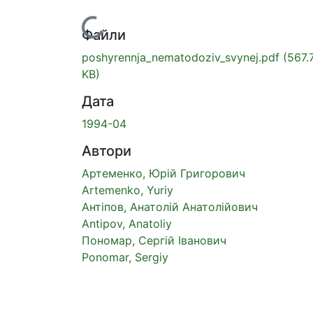
Вантажиться...
Файли
poshyrennja_nematodoziv_svynej.pdf
(567.
KB)
Дата
1994-04
Автори
Артеменко, Юрій Григорович
Artemenko, Yuriy
Антіпов, Анатолій Анатолійович
Antipov, Anatoliy
Пономар, Сергій Іванович
Ponomar, Sergiy