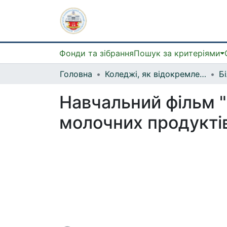
Фонди та зібрання
Пошук за критеріями
Головна
Коледжі, як відокремлені структурні підрозділи
Навчальний фільм "
молочних продукті