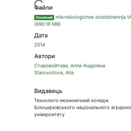
Вантажиться...
Файли
mikrobiologichne doslidzhennja.
Основний
(990.16 MB)
Дата
2014
Автори
Старовойтова, Алла Андріївна
Starovoitova, Alla
Видавець
Технолого-економічний коледж
Білоцерківського національного аграрно
університету