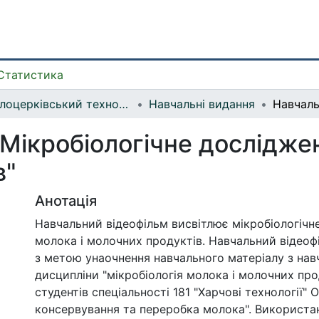
Статистика
Білоцерківський технолого-економічний коледж
Навчальні видання
Мікробіологічне дослідже
в"
Анотація
Навчальний відеофільм висвітлює мікробіологічн
молока і молочних продуктів. Навчальний відеоф
з метою унаочнення навчального матеріалу з нав
дисципліни "мікробіологія молока і молочних про
студентів спеціальності 181 "Харчові технології" 
консервування та переробка молока". Використан