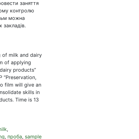
ровести заняття
ному контролю
ільм можна
 закладів.
 of milk and dairy
im of applying
 dairy products”
P “Preservation,
o film will give an
solidate skills in
ducts. Time is 13
ilk
,
ng
,
проба
,
sample