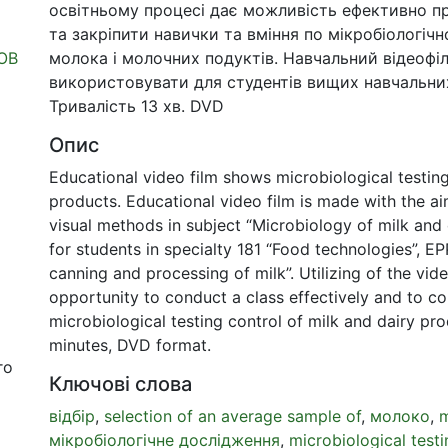
освітньому процесі дає можливість ефективно п
та закріпити навички та вміння по мікробіологіч
VOB
молока і молочних подуктів. Навчальний відеоф
використовувати для студентів вищих навчальних
Тривалість 13 хв. DVD
Опис
Educational video film shows microbiological testing
products. Educational video film is made with the a
visual methods in subject “Microbiology of milk and
for students in specialty 181 “Food technologies”, EP
canning and processing of milk”. Utilizing of the vide
opportunity to conduct a class effectively and to con
microbiological testing control of milk and dairy pro
minutes, DVD format.
го
Ключові слова
відбір
,
selection of an average sample of
,
молоко
,
m
мікробіологічне дослідження
,
microbiological testi