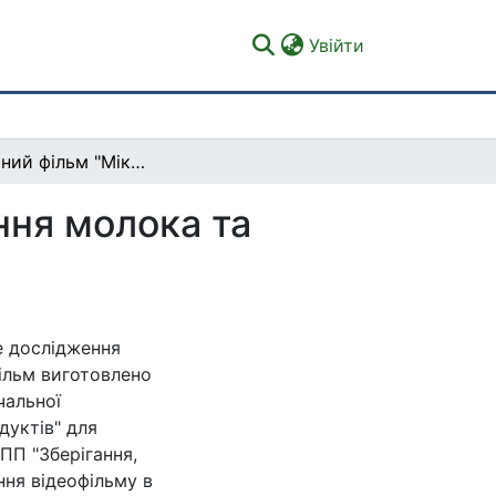
(current)
Увійти
Навчальний фільм "Мікробіологічне дослідження молока та молочних продуктів"
ння молока та
е дослідження
ільм виготовлено
чальної
дуктів" для
ОПП "Зберігання,
ня відеофільму в