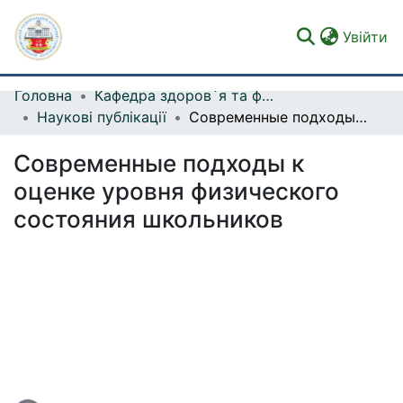
(c
Увійти
Головна
Кафедра здоров`я та фізичної рекреації
Фонди та зібрання
Наукові публікації
Современные подходы к оценке уровня физического состояния школьников
Пошук за критеріями
Современные подходы к
Статистика
оценке уровня физического
состояния школьников