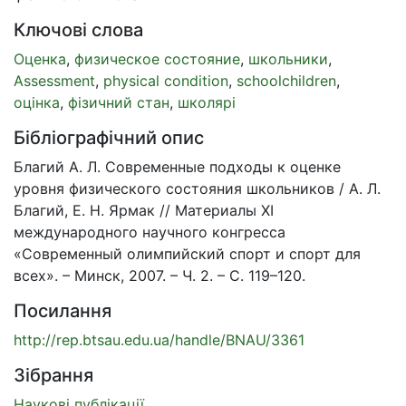
Ключові слова
Оценка
,
физическое состояние
,
школьники
,
Assessment
,
physical condition
,
schoolchildren
,
оцінка
,
фізичний стан
,
школярі
Бібліографічний опис
Благий А. Л. Современные подходы к оценке
уровня физического состояния школьников / А. Л.
Благий, Е. Н. Ярмак // Материалы ХІ
международного научного конгресса
«Современный олимпийский спорт и спорт для
всех». – Минск, 2007. – Ч. 2. – С. 119–120.
Посилання
http://rep.btsau.edu.ua/handle/BNAU/3361
Зібрання
Наукові публікації