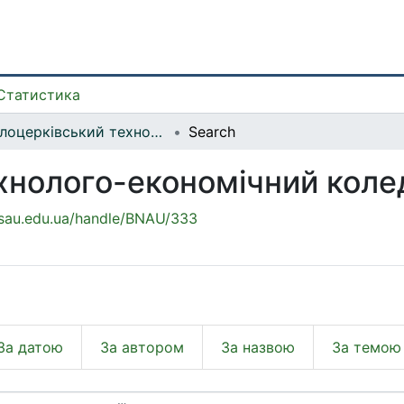
Статистика
Білоцерківський технолого-економічний коледж
Search
ехнолого-економічний кол
btsau.edu.ua/handle/BNAU/333
За датою
За автором
За назвою
За темою