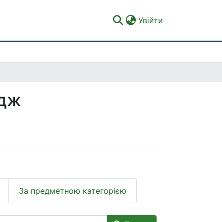
(current)
Увійти
едж
За предметною категорією