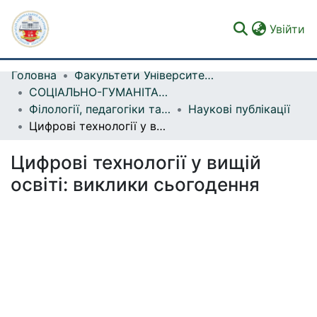
(c
Увійти
Головна
Факультети Університету
Фонди та зібрання
СОЦІАЛЬНО-ГУМАНІТАРНИЙ ФАКУЛЬТЕТ
Філології, педагогіки та методики викладання
Наукові публікації
Пошук за критеріями
Цифрові технології у вищій освіті: виклики сьогодення
Статистика
Цифрові технології у вищій
освіті: виклики сьогодення