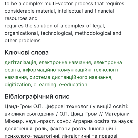
to be a complex multi-vector process that requires
considerable material, intellectual and financial
resources and
requires the solution of a complex of legal,
organizational, technological, methodological and
other problems.
Ключові слова
дигіталізація
,
електронне навчання
,
електронна
освіта
,
інформаційно-комунікаційні технології
навчання
,
система дистанційного навчання
,
digitization
,
eLearning
,
e-education
Бібліографічний опис
Цвид-Гром О.П. Цифрові технології у вищій освіті:
виклики сьогодення / О.П. Цвид-Гром // Матеріали
Міжнар. наук.-практ. конф.: Аграрна освіта та наука:
досягнення, роль, фактори росту. Інноваційні
психолого-педагогічні, лінгвістичні та правові