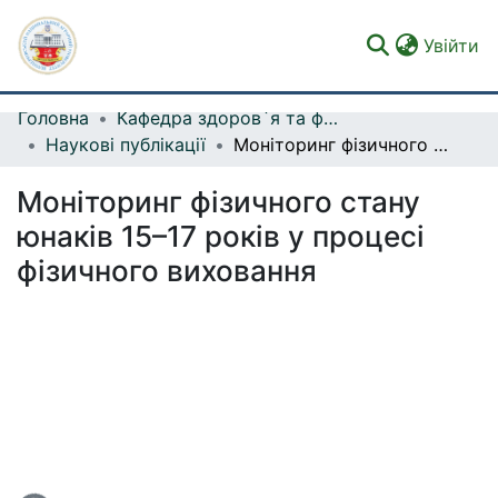
(c
Увійти
Головна
Кафедра здоров`я та фізичної рекреації
Фонди та зібрання
Наукові публікації
Моніторинг фізичного стану юнаків 15–17 років у процесі фізичного виховання
Пошук за критеріями
Моніторинг фізичного стану
Статистика
юнаків 15–17 років у процесі
фізичного виховання