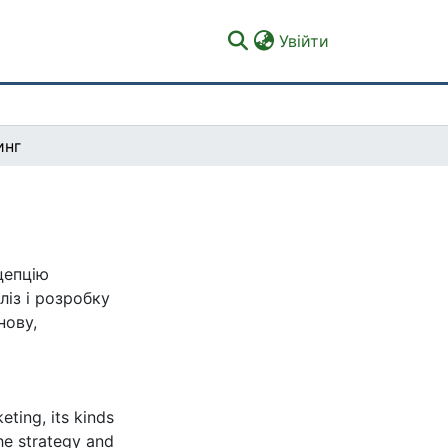
(current)
Увійти
инг
цепцію
ліз і розробку
нову,
ting, its kinds
he strategy and