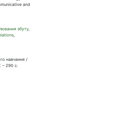
ommunicative and
лювання збуту
,
elations
,
го навчання /
 – 290 с.