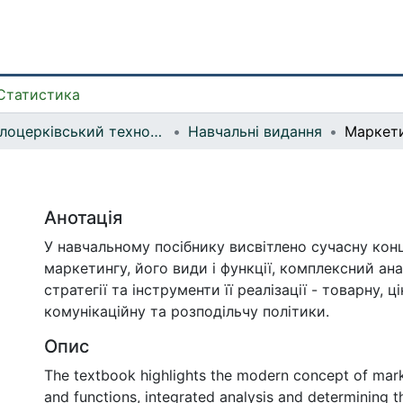
Статистика
Білоцерківський технолого-економічний коледж
Навчальні видання
Маркет
Анотація
У навчальному посібнику висвітлено сучасну кон
маркетингу, його види і функції, комплексний ана
стратегії та інструменти її реалізації - товарну, ці
комунікаційну та розподільчу політики.
Опис
The textbook highlights the modern concept of marke
and functions, integrated analysis and determining t