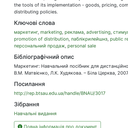
the tools of its implementation - goods, pricing, c
distributing policies.
Ключові слова
маркетинг
,
marketing
,
реклама
,
advertising
,
стиму
promotion of distribution
,
паблікрилейшнз
,
public r
персональний продаж
,
personal sale
Бібліографічний опис
Маркетинг: Навчальний посібник для дистанційно
В.М. Матвієнко, Л.К. Худякова. – Біла Церква, 2007.
Посилання
http://rep.btsau.edu.ua/handle/BNAU/3017
Зібрання
Навчальні видання
Повна інформація про документ