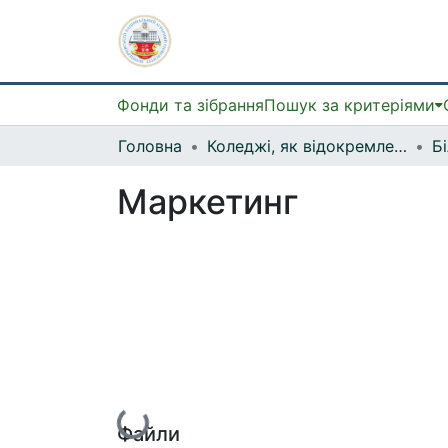
Фонди та зібрання
Пошук за критеріями
Головна
Коледжі, як відокремлені структурні підрозділи
Маркетинг
Вантажиться...
Файли