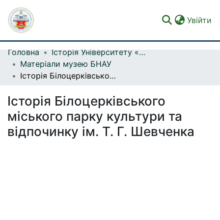
(c
Увійти
Головна
Історія Університету «Alma Mater»
Фонди та зібрання
Матеріали музею БНАУ
Історія Білоцерківського міського парку культури та відпочинку ім. Т. Г. Шевченка
Пошук за критеріями
Історія Білоцерківського
Статистика
міського парку культури та
відпочинку ім. Т. Г. Шевченка