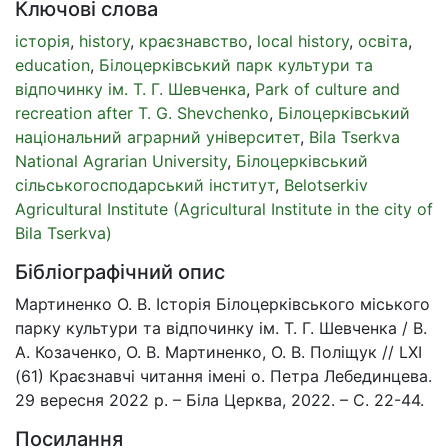
Ключові слова
історія
,
history
,
краєзнавство
,
local history
,
освіта
,
education
,
Білоцерківський парк культури та
відпочинку ім. Т. Г. Шевченка
,
Park of culture and
recreation after T. G. Shevchenko
,
Білоцерківський
національний аграрний університет
,
Bila Tserkva
National Agrarian University
,
Білоцерківський
сільськогосподарський інститут
,
Belotserkiv
Agricultural Institute (Agricultural Institute in the city of
Bila Tserkva)
Бібліографічний опис
Мартиненко О. В. Історія Білоцерківського міського
парку культури та відпочинку ім. Т. Г. Шевченка / В.
А. Козаченко, О. В. Мартиненко, О. В. Поліщук // LXI
(61) Краєзнавчі читання імені о. Петра Лебединцева.
29 вересня 2022 р. – Біла Церква, 2022. – С. 22-44.
Посилання