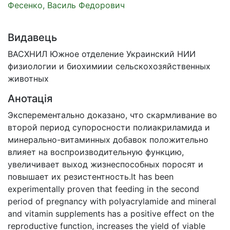
Фесенко, Василь Федорович
Видавець
ВАСХНИЛ Южное отделение Украинский НИИ
физиологии и биохимиии сельскохозяйственных
животных
Анотація
Эксперементально доказано, что скармливание во
второй период супоросности полиакриламида и
минерально-витаминных добавок положительно
влияет на воспроизводительную функцию,
увеличивает выход жизнеспособных поросят и
повышает их резистентность.It has been
experimentally proven that feeding in the second
period of pregnancy with polyacrylamide and mineral
and vitamin supplements has a positive effect on the
reproductive function, increases the yield of viable