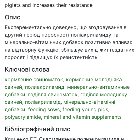
piglets and increases their resistance
Опис
Експерементально доведено, що згодовування в
другий період поросності поліакриламиду та
мінерально-вітамінних добавок позитивно впливає
на відтворну функцію, збільшує вихід життєздатних
поросят і підвищує їх резистентність
Ключові слова
кормление свиноматок
,
кормление молодняка
свиней
,
полиакриламид
,
минерально-витаминные
добавки
,
годівля свиноматок
,
годівля молодняку
свиней
,
поліакриламід
,
мінерально-вітамінні
добавки
,
feeding sows
,
feeding young pigs
,
polyacrylamide
,
mineral and vitamin supplements
Бібліографічний опис
Клиценко Г.Т. Скармливание полиакриламида и