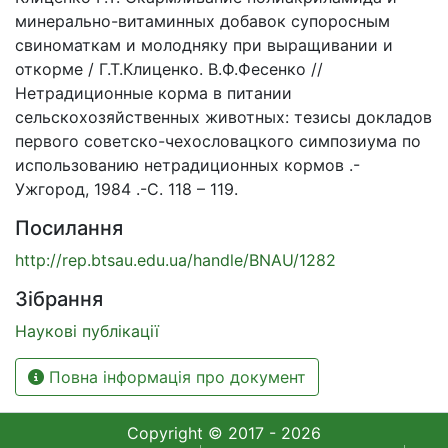
минерально-витаминных добавок супоросным
свиноматкам и молодняку при выращивании и
откорме / Г.Т.Клиценко. В.Ф.Фесенко //
Нетрадиционные корма в питании
сельскохозяйственных животных: тезисы докладов
первого советско-чехословацкого симпозиума по
использованию нетрадиционных кормов .-
Ужгород, 1984 .-С. 118 – 119.
Посилання
http://rep.btsau.edu.ua/handle/BNAU/1282
Зібрання
Наукові публікації
Повна інформація про документ
Copyright © 2017 - 2026