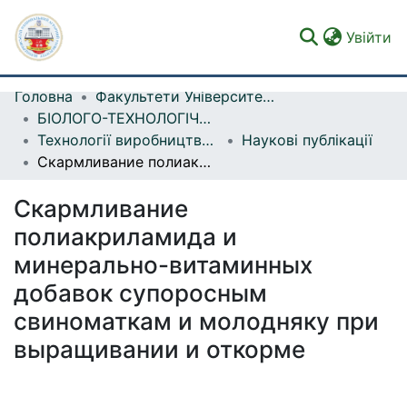
(c
Увійти
Головна
Факультети Університету
Фонди та зібрання
БІОЛОГО-ТЕХНОЛОГІЧНИЙ ФАКУЛЬТЕТ
Технології виробництва продукції птахівництва та свинарства
Наукові публікації
Пошук за критеріями
Скармливание полиакриламида и минерально-витаминных добавок супоросным свиноматкам и молодняку при выращивании и откорме
Статистика
Скармливание
полиакриламида и
минерально-витаминных
добавок супоросным
свиноматкам и молодняку при
выращивании и откорме