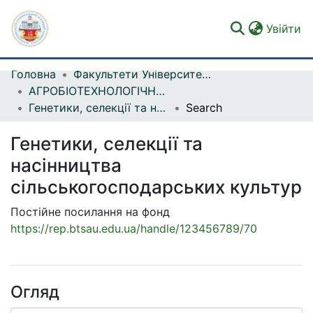
(c
Увійти
Головна
Факультети Університету
Фонди та зібрання
АГРОБІОТЕХНОЛОГІЧНИЙ ФАКУЛЬТЕТ
Генетики, селекції та насінництва сільськогосподарських культур
Search
Пошук за критеріями
Генетики, селекції та
Статистика
насінництва
сільськогосподарських культур
Постійне посилання на фонд
https://rep.btsau.edu.ua/handle/123456789/70
Огляд