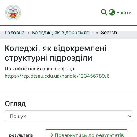
(c
Увійти
Головна
Коледжі, як відокремлені структурні підрозділи
Search
Фонди та зібрання
Коледжі, як відокремлені
Пошук за критеріями
структурні підрозділи
Статистика
Постійне посилання на фонд
https://rep.btsau.edu.ua/handle/123456789/6
Огляд
Повернутись до результатів
результатів