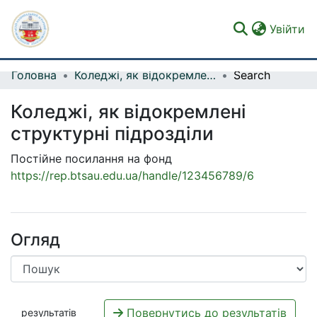
(c
Увійти
Головна
Коледжі, як відокремлені структурні підрозділи
Search
Фонди та зібрання
Коледжі, як відокремлені
Пошук за критеріями
структурні підрозділи
Статистика
Постійне посилання на фонд
https://rep.btsau.edu.ua/handle/123456789/6
Огляд
Повернутись до результатів
результатів