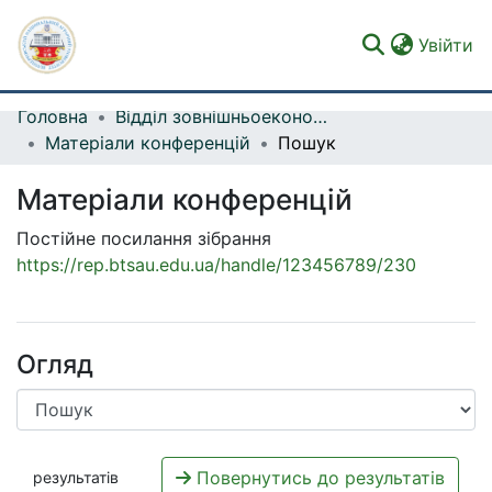
(c
Увійти
Головна
Відділ зовнішньоекономічної та інвестиційної діяльності, роботи з іноземними студентами
Фонди та зібрання
Матеріали конференцій
Пошук
Пошук за критеріями
Матеріали конференцій
Статистика
Постійне посилання зібрання
https://rep.btsau.edu.ua/handle/123456789/230
Огляд
Повернутись до результатів
результатів