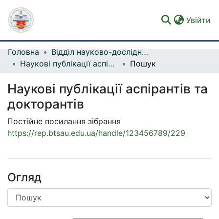
(c
Увійти
Головна
Відділ науково-дослідної та інноваційної діяльності
Фонди та зібрання
Наукові публікації аспірантів та докторантів
Пошук
Пошук за критеріями
Наукові публікації аспірантів та
Статистика
докторантів
Постійне посилання зібрання
https://rep.btsau.edu.ua/handle/123456789/229
Огляд