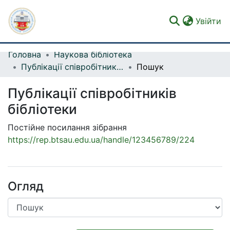
(c
Увійти
Головна
Наукова бібліотека
Фонди та зібрання
Публікації співробітників бібліотеки
Пошук
Пошук за критеріями
Публікації співробітників
Статистика
бібліотеки
Постійне посилання зібрання
https://rep.btsau.edu.ua/handle/123456789/224
Огляд