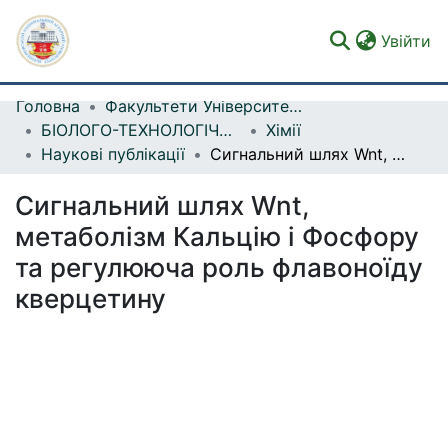
(c
Увійти
Головна
Факультети Університету
Фонди та зібрання
БІОЛОГО-ТЕХНОЛОГІЧНИЙ ФАКУЛЬТЕТ
Хімії
Наукові публікації
Сигнальний шлях Wnt, метаболізм Кальцію і Фосфору та регулююча роль флавоноїду кверцетину
Пошук за критеріями
Сигнальний шлях Wnt,
Статистика
метаболізм Кальцію і Фосфору
та регулююча роль флавоноїду
кверцетину