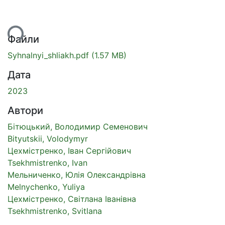
ься...
Файли
Syhnalnyi_shliakh.pdf
(1.57 MB)
Дата
2023
Автори
Бітюцький, Володимир Семенович
Bityutskii, Volodymyr
Цехмістренко, Іван Сергійович
Tsekhmistrenko, Ivan
Мельниченко, Юлія Олександрівна
Melnychenko, Yuliya
Цехмістренко, Світлана Іванівна
Tsekhmistrenko, Svitlana