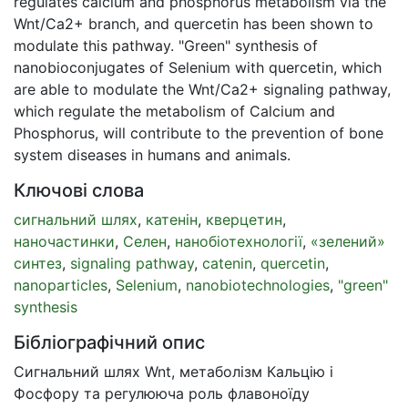
regulates calcium and phosphorus metabolism via the
Wnt/Ca2+ branch, and quercetin has been shown to
modulate this pathway. "Green" synthesis of
nanobioconjugates of Selenium with quercetin, which
are able to modulate the Wnt/Ca2+ signaling pathway,
which regulate the metabolism of Calcium and
Phosphorus, will contribute to the prevention of bone
system diseases in humans and animals.
Ключові слова
сигнальний шлях
,
катенін
,
кверцетин
,
наночастинки
,
Селен
,
нанобіотехнології
,
«зелений»
синтез
,
signaling pathway
,
catenin
,
quercetin
,
nanoparticles
,
Selenium
,
nanobiotechnologies
,
"green"
synthesis
Бібліографічний опис
Сигнальний шлях Wnt, метаболізм Кальцію і
Фосфору та регулююча роль флавоноїду