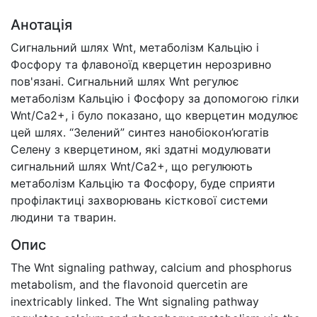
Анотація
Сигнальний шлях Wnt, метаболізм Кальцію і
Фосфору та флавоноїд кверцетин нерозривно
пов'язані. Сигнальний шлях Wnt регулює
метаболізм Кальцію і Фосфору за допомогою гілки
Wnt/Ca2+, і було показано, що кверцетин модулює
цей шлях. “Зелений” синтез нанобіокон’югатів
Селену з кверцетином, які здатні модулювати
сигнальний шлях Wnt/Ca2+, що регулюють
метаболізм Кальцію та Фосфору, буде сприяти
профілактиці захворювань кісткової системи
людини та тварин.
Опис
The Wnt signaling pathway, calcium and phosphorus
metabolism, and the flavonoid quercetin are
inextricably linked. The Wnt signaling pathway