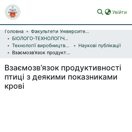
(c
Увійти
Головна
Факультети Університету
Фонди та зібрання
БІОЛОГО-ТЕХНОЛОГІЧНИЙ ФАКУЛЬТЕТ
Технології виробництва продукції птахівництва та свинарства
Наукові публікації
Пошук за критеріями
Взаємозв’язок продуктивності птиці з деякими показниками крові
Статистика
Взаємозв’язок продуктивності
птиці з деякими показниками
крові