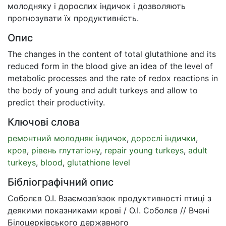
молодняку і дорослих індичок і дозволяють
прогнозувати їх продуктивність.
Опис
The changes in the content of total glutathione and its
reduced form in the blood give an idea of the level of
metabolic processes and the rate of redox reactions in
the body of young and adult turkeys and allow to
predict their productivity.
Ключові слова
ремонтний молодняк індичок
,
дорослі індички
,
кров
,
рівень глутатіону
,
repair young turkeys
,
adult
turkeys
,
blood
,
glutathione level
Бібліографічний опис
Соболєв О.І. Взаємозв’язок продуктивності птиці з
деякими показниками крові / О.І. Соболєв // Вчені
Білоцерківського державного