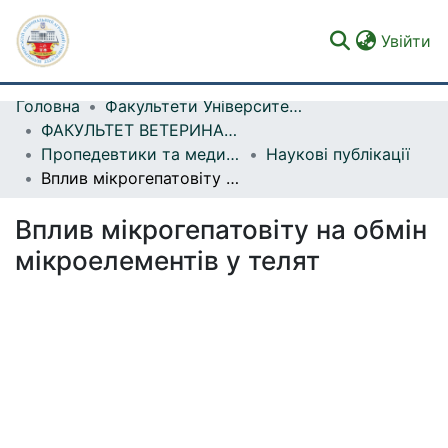
(c
Увійти
Головна
Факультети Університету
Фонди та зібрання
ФАКУЛЬТЕТ ВЕТЕРИНАРНОЇ МЕДИЦИНИ
Пропедевтики та медицини внутрішніх хвороб тварин і птиці ім. В.І. Левченка
Наукові публікації
Пошук за критеріями
Вплив мікрогепатовіту на обмін мікроелементів у телят
Статистика
Вплив мікрогепатовіту на обмін
мікроелементів у телят