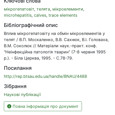
Ключові слова
мікрогепатовіт
,
телята
,
мікроелементи
,
microhepatitis
,
calves
,
trace elements
Бібліографічний опис
Вплив мікрогепатовіту на обмін мікроелементів у
телят / В.П. Москаленко, В.В. Сахнюк, В.І. Головаха,
В.М. Соколюк // Матеріали наук.-практ. конф.
"Неінфекційна патологія тварин" (7-8 червня 1995
р.). - Біла Церква, 1995. - С.78-79.
Посилання
http://rep.btsau.edu.ua/handle/BNAU/4488
Зібрання
Наукові публікації
Повна інформація про документ