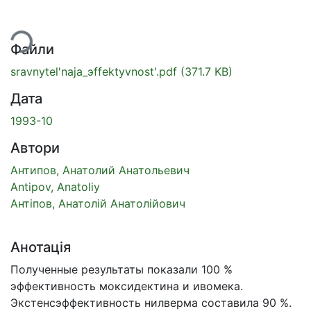
ься...
Файли
sravnytel'naja_эffektyvnost'.pdf
(371.7 KB)
Дата
1993-10
Автори
Антипов, Анатолий Анатольевич
Antipov, Anatoliy
Антіпов, Анатолій Анатолійович
Анотація
Полученные результаты показали 100 %
эффективность моксидектина и ивомека.
Экстенсэффективность нилверма составила 90 %.