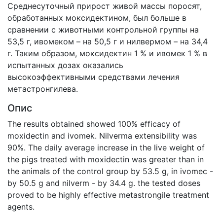
Среднесуточный прирост живой массы поросят,
обработанных моксидектином, был больше в
сравнении с животными контрольной группы на
53,5 г, ивомеком – на 50,5 г и нилвермом – на 34,4
г. Таким образом, моксидектин 1 % и ивомек 1 % в
испытанных дозах оказались
высокоэффективными средствами лечения
метастронгилева.
Опис
The results obtained showed 100% efficacy of
moxidectin and ivomek. Nilverma extensibility was
90%. The daily average increase in the live weight of
the pigs treated with moxidectin was greater than in
the animals of the control group by 53.5 g, in ivomec -
by 50.5 g and nilverm - by 34.4 g. the tested doses
proved to be highly effective metastrongile treatment
agents.