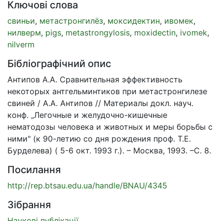
Ключові слова
свиньи
,
метастронгилёз
,
моксидектин
,
ивомек
,
нилверм
,
pigs
,
metastrongylosis
,
moxidectin
,
ivomek
,
nilverm
Бібліографічний опис
Антипов А.А. Сравнительная эффективность
некоторых антгельминтиков при метастронгилезе
свиней / А.А. Антипов // Материалы докл. науч.
конф. „Легочные и желудочно-кишечные
нематодозы человека и животных и меры борьбы с
ними" (к 90-летию со дня рождения проф. Т.Е.
Бурделева) ( 5-6 окт. 1993 г.). – Москва, 1993. –С. 8.
Посилання
http://rep.btsau.edu.ua/handle/BNAU/4345
Зібрання
Наукові публікації