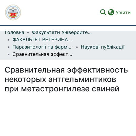
(c
Увійти
Головна
Факультети Університету
Фонди та зібрання
ФАКУЛЬТЕТ ВЕТЕРИНАРНОЇ МЕДИЦИНИ
Паразитології та фармакології
Наукові публікації
Пошук за критеріями
Сравнительная эффективность некоторых антгельминтиков при метастронгилезе свиней
Статистика
Сравнительная эффективность
некоторых антгельминтиков
при метастронгилезе свиней