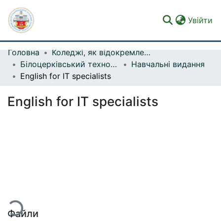
(c
Увійти
Головна
Коледжі, як відокремлені структурні підрозділи
Фонди та зібрання
Білоцерківський технолого-економічний коледж
Навчальні видання
English for IT specialists
Пошук за критеріями
English for IT specialists
Статистика
житься...
Файли