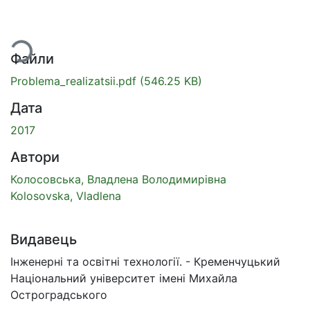
тажиться...
Файли
Problema_realizatsii.pdf
(546.25 KB)
Дата
2017
Автори
Колосовська, Владлена Володимирівна
Kolosovska, Vladlena
Видавець
Інженерні та освітні технології. - Кременчуцький
Національний університет імені Михайла
Остроградського