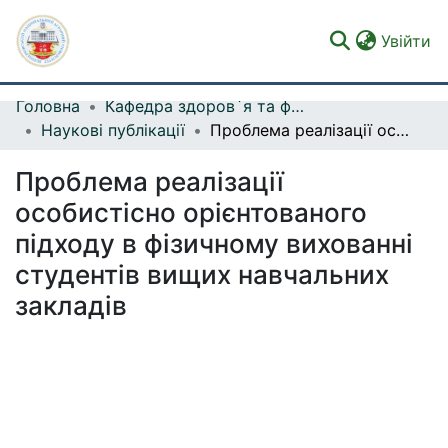
(c
Увійти
Головна
Кафедра здоров`я та фізичної рекреації
Фонди та зібрання
Наукові публікації
Проблема реалізації особистісно орієнтованого підходу в фізичному вихованні студентів вищих навчальних закладів
Пошук за критеріями
Проблема реалізації
Статистика
особистісно орієнтованого
підходу в фізичному вихованні
студентів вищих навчальних
закладів