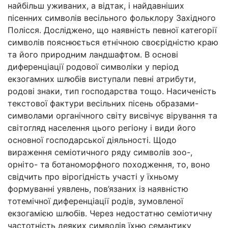
найбільш уживаних, а відтак, і найдавніших
пісенних символів весільного фольклору Західного
Полісся. Досліджено, що наявність певної категорії
символів пояснюється етнічною своєрідністю краю
та його природним ландшафтом. В основі
диференціації родової символіки у період
екзогамних шлюбів виступали певні атрибути,
родові знаки, тип господарства тощо. Насиченість
текстової фактури весільних пісень образами-
символами органічного світу висвічує вірування та
світогляд населення цього регіону і види його
основної господарської діяльності. Щодо
вираження семіотичного ряду символів зоо-,
орніто- та ботаноморфного походження, то, воно
свідчить про вірогідність участі у їхньому
формуванні уявлень, пов’язаних із наявністю
тотемічної диференціації родів, зумовленої
екзогамією шлюбів. Через недостатню семіотичну
частотність деяких символів їхню семантику