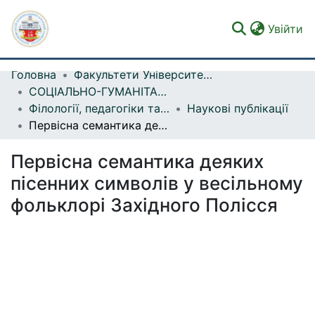
(c
Увійти
Головна
Факультети Університету
Фонди та зібрання
СОЦІАЛЬНО-ГУМАНІТАРНИЙ ФАКУЛЬТЕТ
Філології, педагогіки та методики викладання
Наукові публікації
Пошук за критеріями
Первісна семантика деяких пісенних символів у весільному фольклорі Західного Полісся
Статистика
Первісна семантика деяких
пісенних символів у весільному
фольклорі Західного Полісся