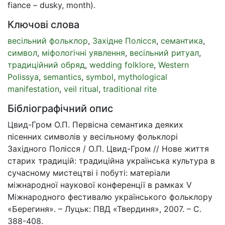
fiance – dusky, month).
Ключові слова
весільний фольклор
,
Західне Полісся
,
семантика
,
символ
,
міфологічні уявлення
,
весільний ритуал
,
традиційний обряд
,
wedding folklore
,
Western
Polissya
,
semantics
,
symbol
,
mythological
manifestation
,
veil ritual
,
traditional rite
Бібліографічний опис
Цвид-Гром О.П. Первісна семантика деяких
пісенних символів у весільному фольклорі
Західного Полісся / О.П. Цвид-Гром // Нове життя
старих традицій: традиційна українська культура в
сучасному мистецтві і побуті: матеріали
міжнародної наукової конференції в рамках V
Міжнародного фестивалю українського фольклору
«Берегиня». – Луцьк: ПВД «Твердиня», 2007. – С.
388-408.