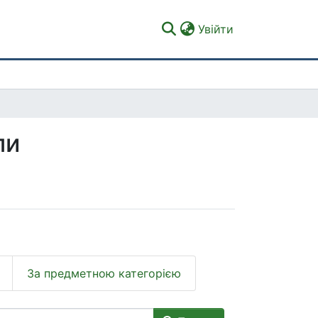
(current)
Увійти
ли
За предметною категорією