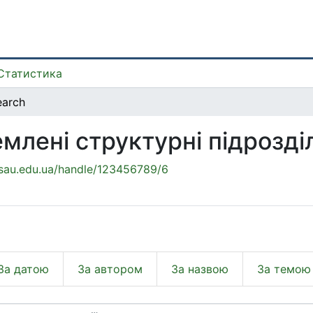
Статистика
earch
емлені структурні підрозді
btsau.edu.ua/handle/123456789/6
За датою
За автором
За назвою
За темою