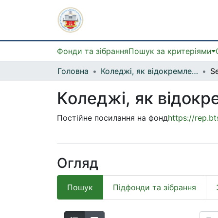
Фонди та зібрання
Пошук за критеріями
Головна
Коледжі, як відокремлені структурні підрозділи
S
Коледжі, як відокр
Постійне посилання на фонд
https://rep.
Огляд
Пошук
Підфонди та зібрання