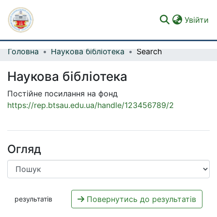
(c
Увійти
Головна
Наукова бібліотека
Search
Фонди та зібрання
Наукова бібліотека
Пошук за критеріями
Постійне посилання на фонд
Статистика
https://rep.btsau.edu.ua/handle/123456789/2
Огляд
Повернутись до результатів
результатів