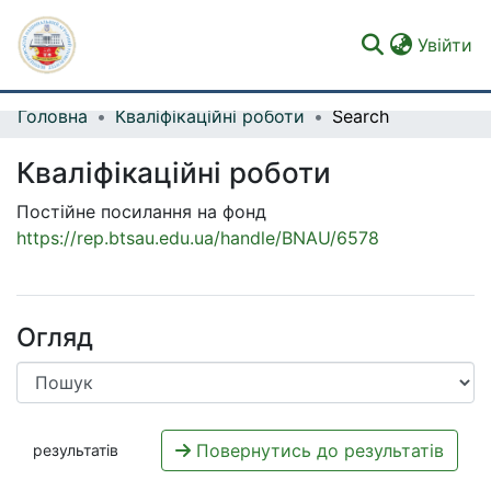
(c
Увійти
Головна
Кваліфікаційні роботи
Search
Фонди та зібрання
Кваліфікаційні роботи
Пошук за критеріями
Постійне посилання на фонд
Статистика
https://rep.btsau.edu.ua/handle/BNAU/6578
Огляд
Повернутись до результатів
результатів