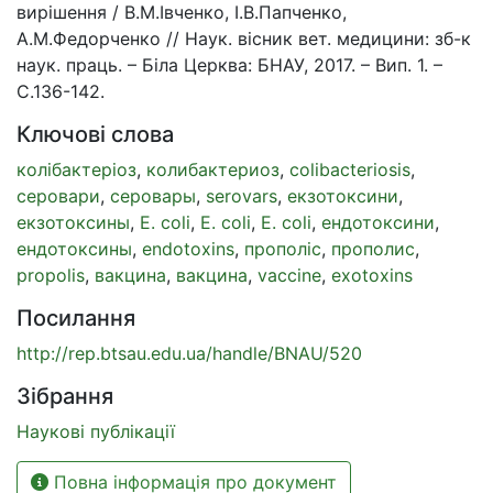
вирішення / В.М.Івченко, І.В.Папченко,
А.М.Федорченко // Наук. вісник вет. медицини: зб-к
наук. праць. – Біла Церква: БНАУ, 2017. – Вип. 1. –
С.136-142.
Ключові слова
колібактеріоз
,
колибактериоз
,
colibacteriosis
,
серовари
,
серовары
,
serovars
,
екзотоксини
,
екзотоксины
,
E. coli
,
E. coli
,
E. coli
,
ендотоксини
,
ендотоксины
,
endotoxins
,
прополіс
,
прополис
,
propolis
,
вакцина
,
вакцина
,
vaccine
,
exotoxins
Посилання
http://rep.btsau.edu.ua/handle/BNAU/520
Зібрання
Наукові публікації
Повна інформація про документ