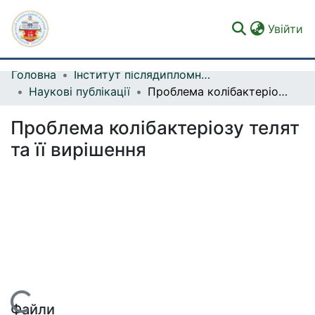
(c
Увійти
Головна
Інститут післядипломного навчання керівників і спеціалістів ветеринарної медицини
Фонди та зібрання
Наукові публікації
Проблема колібактеріозу телят та її вирішення
Пошук за критеріями
Проблема колібактеріозу телят
Статистика
та її вирішення
ься...
Файли