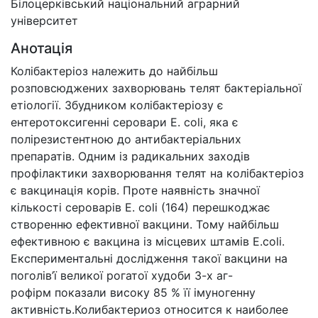
Білоцерківський національний аграрний
університет
Анотація
Колібактеріоз належить до найбільш
розповсюджених захворювань телят бактеріальної
етіології. Збудником колібактеріозу є
ентеротоксигенні серовари E. coli, яка є
полірезистентною до антибактеріальних
препаратів. Одним із радикальних заходів
профілактики захворювання телят на колібактеріоз
є вакцинація корів. Проте наявність значної
кількості сероварів E. coli (164) перешкоджає
створенню ефективної вакцини. Тому найбільш
ефективною є вакцина із місцевих штамів E.coli.
Експериментальні дослідження такої вакцини на
поголів’ї великої рогатої худоби 3-х аг-
рофірм показали високу 85 % її імуногенну
активність.Колибактериоз относится к наиболее