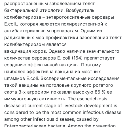
распространенным заболеваниям телят
бактериальной этиологии. Возбудитель
колибактериоза – энтеротоксигенные серовары
E.coli., которая является полирезистентной к
антибактериальным препаратам. Одним из
радикальных мер профилактики заболевания телят
колибактериозом является
вакцинация коров. Однако наличие значительного
количества сероваров E. coli (164) препятствует
созданию эффективной вакцины. Поэтому
наиболее эффективна вакцина из местных
штаммов E.coli. Экспериментальные исследования
такой вакцины на поголовье крупного рогатого
скота 3-х агрофирм показали высокую 85 % ее
иммуногенную активность. The escherichiosis
disease at current stage of livestock development is
considered to be the most common infectious disease
among other infectious diseases, caused by
Enterobacteriaceae bacteria. Among the prevention