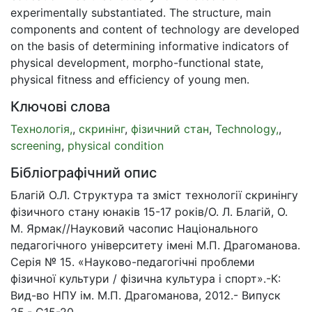
experimentally substantiated. The structure, main
components and content of technology are developed
on the basis of determining informative indicators of
physical development, morpho-functional state,
physical fitness and efficiency of young men.
Ключові слова
Технологія,
,
скринінг
,
фізичний стан
,
Technology,
,
screening
,
physical condition
Бібліографічний опис
Благій О.Л. Структура та зміст технології скринінгу
фізичного стану юнаків 15-17 років/О. Л. Благій, О.
М. Ярмак//Науковий часопис Національного
педагогічного університету імені М.П. Драгоманова.
Серія № 15. «Науково-педагогічні проблеми
фізичної культури / фізична культура і спорт».-К:
Вид-во НПУ ім. М.П. Драгоманова, 2012.- Випуск
25.- С15-20