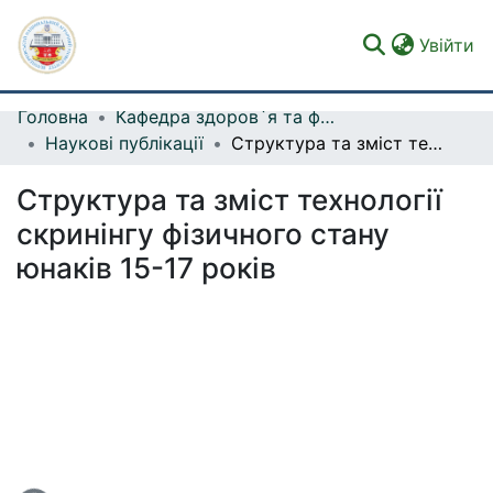
(c
Увійти
Головна
Кафедра здоров`я та фізичної рекреації
Фонди та зібрання
Наукові публікації
Структура та зміст технології скринінгу фізичного стану юнаків 15-17 років
Пошук за критеріями
Структура та зміст технології
Статистика
скринінгу фізичного стану
юнаків 15-17 років