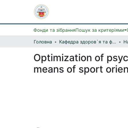
Фонди та зібрання
Пошук за критеріями
Головна
Кафедра здоров`я та фізичної рекреації
На
Optimization of psyc
means of sport orie
Вантажиться...