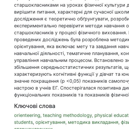
старшокласниками на уроках фізичної культури 
вирішити питання, характерні для сучасної школ
дослідження є теоретично обґрунтувати, розроб
експериментально перевірити методи навчання о
старшокласників у процесі фізичного виховання. 
проведених досліджень була розроблена методи
орієнтування, яка включає мету та завдання нав
навчальної діяльності, тематичне планування, ко
управління навчальним процесом. Встановлено зн
збільшення середньостатистичних результатів, щ
характеризують когнітивні функції у дівчат та юн
значне покращення (р <0,05) показників самопочу
настрою в учнів ЕГ. Спостерігалася позитивна ди
функціональних показників та показників фізичної
Ключові слова
orienteering, teaching methodology, physical educat
students
,
орієнтування, методика викладання, фіз
старшокласники