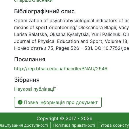
Бібліографічний опис
Optimization of psychophysiological indicators of a
means of sport orienteering/ Oleksandra Blagii, Vasy
Larisa Balatska, Oksana Kyselytsia, Yurii Palichuk, O
Journal of Physical Education and Sport, Volume 18,
Номер статьи 75, Pages 526 – 531. DOI:10.7752/jpe
Посилання
http://rep.btsau.edu.ua/handle/BNAU/2946
Зібрання
Наукові публікації
Повна інформація про документ
Copyright © 2017 - 2026
лаштування доступності
Політика приватності
Угода корист