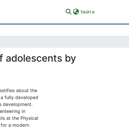
(current)
Увійти
of adolescents by
estifies about the
 a fully developed
us development.
enteering in
ls at the Physical
l for a modern