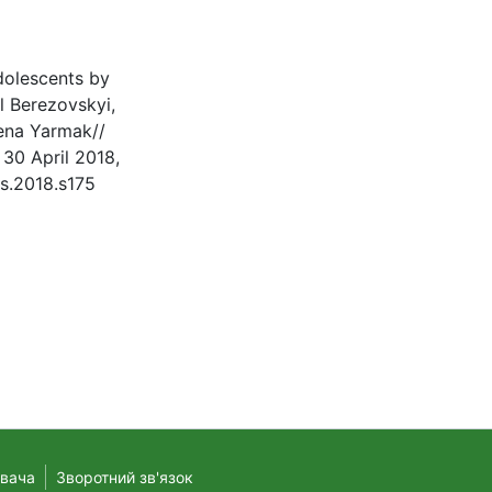
dolescents by
l Berezovskyi,
lena Yarmak//
 30 April 2018,
s.2018.s175
увача
Зворотний зв'язок