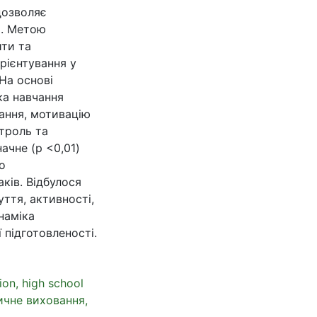
дозволяє
и. Метою
ити та
рієнтування у
На основі
ка навчання
чання, мотивацію
нтроль та
ачне (p <0,01)
о
аків. Відбулося
ття, активності,
наміка
 підготовленості.
ion, high school
ичне виховання,