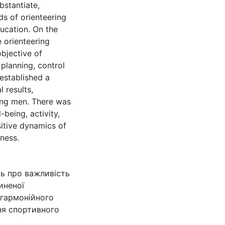
bstantiate,
s of orienteering
ducation. On the
 orienteering
bjective of
 planning, control
established a
l results,
oung men. There was
-being, activity,
itive dynamics of
iness.
ть про важливість
иненої
 гармонійного
ня спортивного