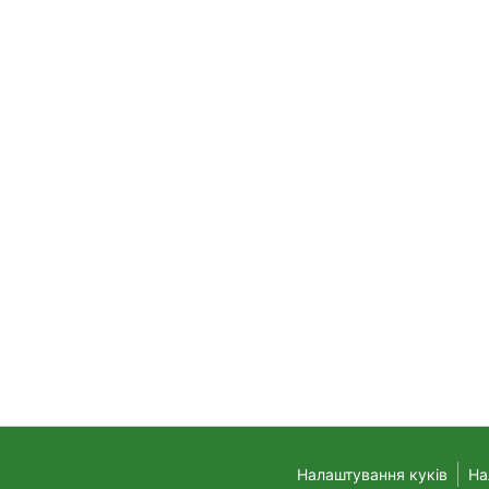
Налаштування куків
На