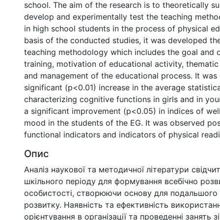
school. The aim of the research is to theoretically su
develop and experimentally test the teaching method
in high school students in the process of physical e
basis of the conducted studies, it was developed the
teaching methodology which includes the goal and o
training, motivation of educational activity, thematic
and management of the educational process. It was 
significant (p<0.01) increase in the average statistica
characterizing cognitive functions in girls and in y
a significant improvement (p<0.05) in indices of well
mood in the students of the EG. It was observed pos
functional indicators and indicators of physical read
Опис
Аналіз наукової та методичної літератури свідчи
шкільного періоду для формування всебічно розв
особистості, створюючи основу для подальшого
розвитку. Наявність та ефективність використан
орієнтування в організації та проведенні занять зі