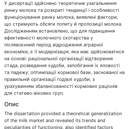
У дисертації здійснено теоретичне узагальнення
ринку молока та розкриті тенденції і особливості
функціонування ринку молока, виявлені фактори,
що стримують обсяги попиту й пропозиції молока.
Дослідженням встановлено, що для підвищення
ефективності молочного скотарства у
післявоєнний період відродження аграрної
економіки, є її модернізація, яка має здійснюватися
на основі: раціональної організації відтворення
стада, розведення худоби, запобігання їх яловості
та падежу; оптимізації кормової бази, заснованої на
правильній організації годівлі худоби, з
урахуванням збалансованості кормових раціонів
для статево-вікових груп.
Опис
The dissertation provided a theoretical generalization
of the milk market and revealed its trends and
peculiarities of functioning, also identified factors