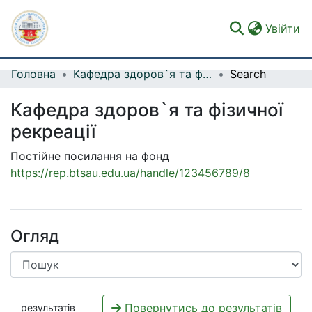
(c
Увійти
Головна
Кафедра здоров`я та фізичної рекреації
Search
Фонди та зібрання
Кафедра здоров`я та фізичної
Пошук за критеріями
рекреації
Статистика
Постійне посилання на фонд
https://rep.btsau.edu.ua/handle/123456789/8
Огляд
Повернутись до результатів
результатів