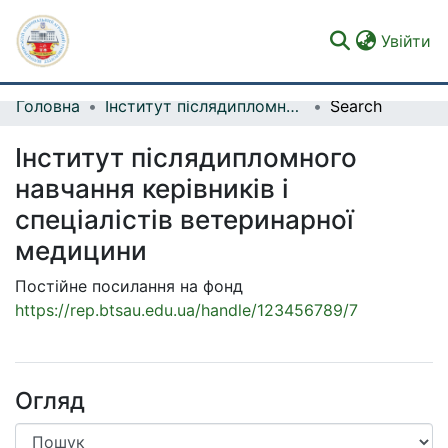
(c
Увійти
Головна
Інститут післядипломного навчання керівників і спеціалістів ветеринарної медицини
Search
Фонди та зібрання
Інститут післядипломного
Пошук за критеріями
навчання керівників і
Статистика
спеціалістів ветеринарної
медицини
Постійне посилання на фонд
https://rep.btsau.edu.ua/handle/123456789/7
Огляд