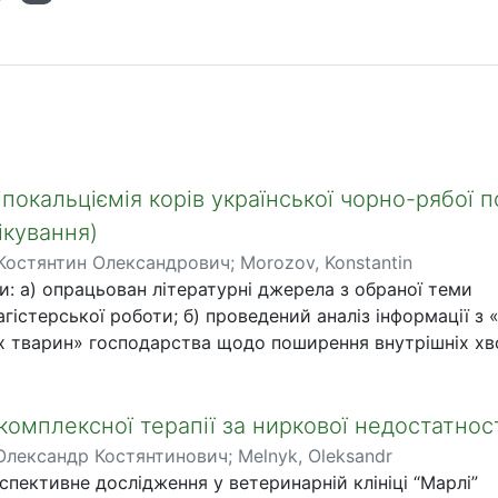
іпокальціємія корів української чорно-рябої 
ікування)
Костянтин Олександрович
;
Morozov, Konstantin
и: а) опрацьован літературні джерела з обраної теми
агістерської роботи; б) проведений аналіз інформації з
х тварин» господарства щодо поширення внутрішніх х
йних і лактуючих корів та нетелей української чорно-ря
дений аналіз системи утримання та годівлі корів і нете
вивчений клініко-гематологічний статус корів і нетелей
комплексної терапії за ниркової недостатност
-рябої породи та проаналізовані отримані результати кл
Олександр Костянтинович
;
Melnyk, Oleksandr
осліджень; д) проведений аналіз ефективності лікування
пективне дослідження у ветеринарній клініці “Марлі”