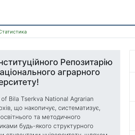
Статистика
нституційного Репозитарію
національного аграрного
ерситету!
 of Bila Tserkva National Agrarian
рхів, що накопичує, систематизує,
 освітнього та методичного
никами будь-якого структурного
чи студентами університету, шляхом