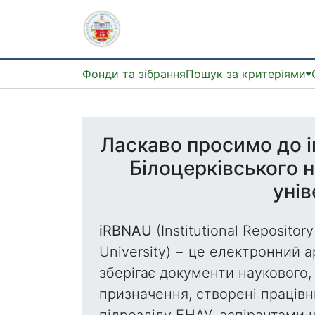
Фонди та зібрання
Пошук за критеріями
Ласкаво просимо до і
Білоцерківського 
унів
iRBNAU
(Institutional Repository
University) − це електронний а
зберігає документи наукового,
призначення, створені праців
підрозділу БНАУ, аспірантами 