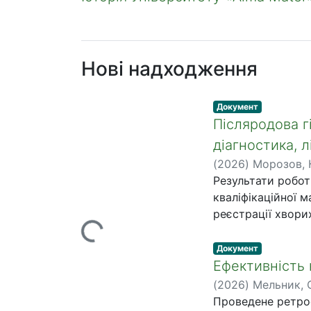
Нові надходження
Тип матеріалу:
,
Документ
Післяродова г
діагностика, л
(
2026
)
Морозов, 
Вантажиться...
Результати робот
кваліфікаційної м
реєстрації хвори
поголів’я сухості
породи; в) прове
Тип матеріалу:
,
Документ
господарства; г) 
Ефективність 
української чорно
(
2026
)
Мельник, 
гематологічних д
Проведене ретрос