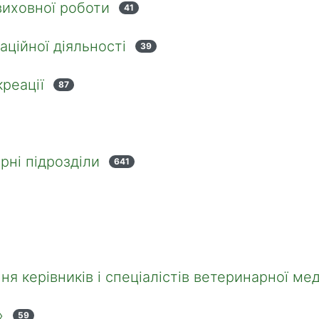
виховної роботи
41
аційної діяльності
39
реації
87
рні підрозділи
641
ня керівників і спеціалістів ветеринарної ме
»
59