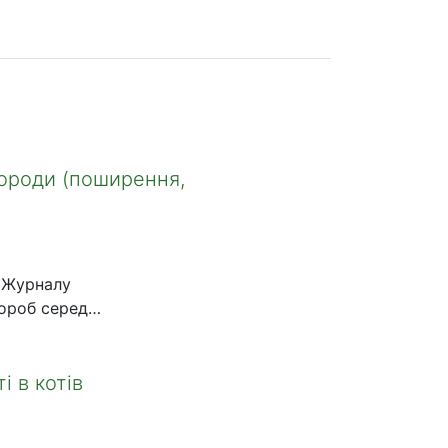
породи (поширення,
 «Журналу
вороб серед
бої
лей
і в котів
інічних і
 корів