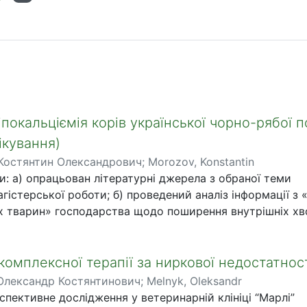
іпокальціємія корів української чорно-рябої 
ікування)
Костянтин Олександрович
;
Morozov, Konstantin
и: а) опрацьован літературні джерела з обраної теми
агістерської роботи; б) проведений аналіз інформації з
х тварин» господарства щодо поширення внутрішніх х
йних і лактуючих корів та нетелей української чорно-ря
дений аналіз системи утримання та годівлі корів і нете
вивчений клініко-гематологічний статус корів і нетелей
комплексної терапії за ниркової недостатност
-рябої породи та проаналізовані отримані результати кл
Олександр Костянтинович
;
Melnyk, Oleksandr
осліджень; д) проведений аналіз ефективності лікування
пективне дослідження у ветеринарній клініці “Марлі”