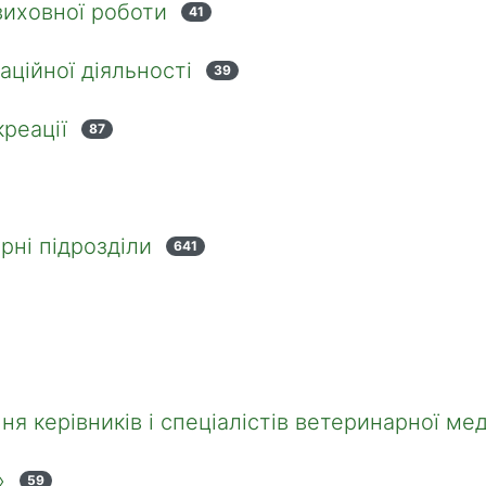
виховної роботи
41
аційної діяльності
39
реації
87
рні підрозділи
641
ня керівників і спеціалістів ветеринарної ме
»
59