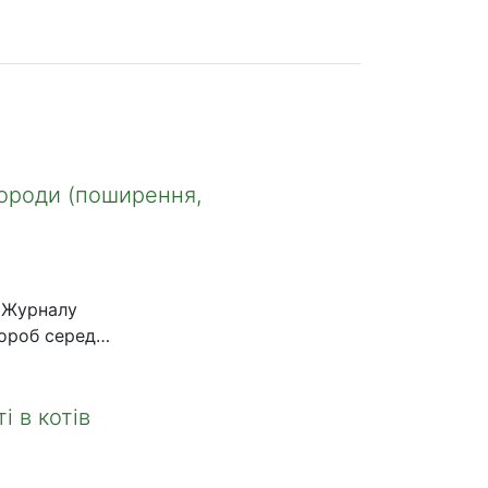
породи (поширення,
 «Журналу
вороб серед
бої
лей
і в котів
інічних і
 корів