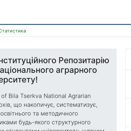
Статистика
нституційного Репозитарію
національного аграрного
ерситету!
 of Bila Tserkva National Agrarian
рхів, що накопичує, систематизує,
 освітнього та методичного
никами будь-якого структурного
чи студентами університету, шляхом