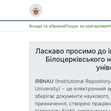
Фонди та зібрання
Пошук за критеріями
Ласкаво просимо до і
Білоцерківського 
унів
iRBNAU
(Institutional Repository
University) − це електронний а
зберігає документи наукового,
призначення, створені праців
підрозділу БНАУ, аспірантами 