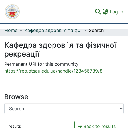
(c
Log In
Home
Кафедра здоров`я та фізичної рекреації
Search
Communities & Collections
Кафедра здоров`я та фізичної
All of DSpace
рекреації
Statistics
Permanent URI for this community
https://rep.btsau.edu.ua/handle/123456789/8
Browse
Back to results
results