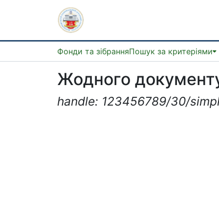
Фонди та зібрання
Пошук за критеріями
Жодного документу
handle: 123456789/30/simp